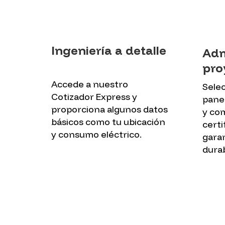
Ingeniería a detalle
Adm
pro
Accede a nuestro
Selec
Cotizador Express y
panel
proporciona algunos datos
y co
básicos como tu ubicación
certi
y consumo eléctrico.
garan
durab