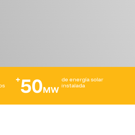
50
+
de energía solar
os
instalada
MW